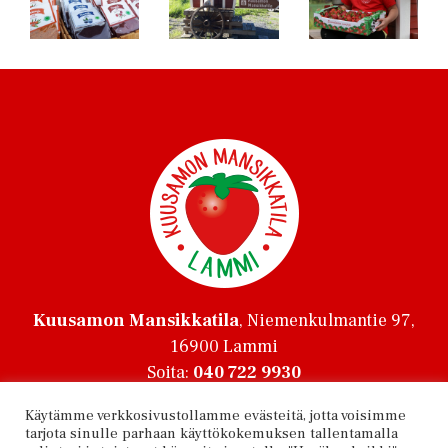
Kuusamon Mansikkatila
, Niemenkulmantie 97,
16900 Lammi
Soita:
040 722 9930
johanna.mettala@kuusamonmansikkatila.com
Käytämme verkkosivustollamme evästeitä, jotta voisimme
Oiva-raportti
tarjota sinulle parhaan käyttökokemuksen tallentamalla